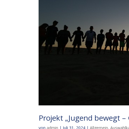
Projekt „Jugend bewegt –
von
admin
|
Juli 31, 2024
|
Allgemein
,
Auswahlk