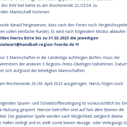
lb des KHV Kiel käme es am Wochenende 22./23.04. zu
etenden Mannschaft kommen.
wurde darauf hingewiesen, dass nach den Ferien noch Vergleichsspiele
finden sollen (einfache Runde). Es wird nach folgendem Modus ablaufen
lden hierzu bitte bis zu 31.03.2023 die jeweiligen
pielwart@handball-region-foerde.de !!!
r 3 Mannschaften in die Landesliga aufsteigen dürfen, muss der
 Vertretern der anderen 3 Regions-/Kreis-Oberligen teilnehmen. Datu
et sich aufgrund der beteiligten Mannschaften.
 am Wochenende 29./30. April 2023 ausgetragen. Hierzu folgen noch
lgenden Spuren- und Schadstoffbeseitigung ist voraussichtlich bis E
e Nutzung gesperrt. Hiervon betroffen sind auf fast allen Ebenen die
iel. Die geplanten Spiele werden nach Möglichkeit zeitgleich (kleine
re Hallen verlegt und es stellt somit keinen Absage- oder Verlegungs-