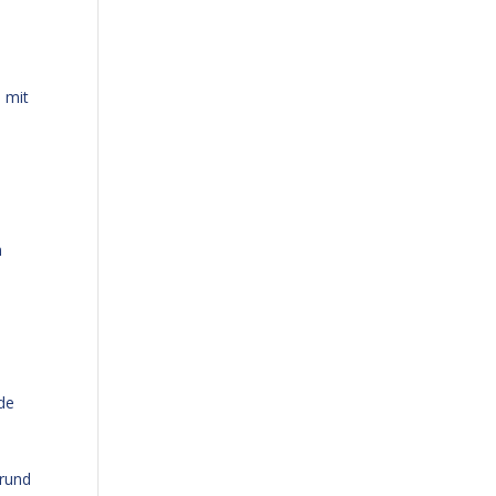
 mit
m
nde
Grund