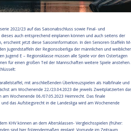
ielserie 2022/23 auf das Saisonabschluss sowie Final- und
n dieses auch entsprechend einplanen können und auch seitens der
n, erscheint jetzt diese Saisoninformation. In den Senioren-Staffeln 
 den Jugendstaffeln der Regionsoberliga der männlichen und weibliche
chen Jugend E – Regionsklasse müssen alle Spiele vor den Ostertagen
rien für einen großen Teil der Mannschaften weitere Spiele anstehen.
lüsselt:
arallelstaffel, mit anschließenden Überkreuzspielen als Halbfinale und
ächst am Wochenende 22./23.04.2023 die jeweils Zweitplatzierten da
aben am Wochenende 06./07.05.2023 Heimrecht. Das finale
t und das Aufstiegsrecht in die Landesliga wird am Wochenende
dem KHV können an dem Altersklassen- Vergleichsspielen (früher:
unden sind hier folgendermaßen geplant: Vorrunde im Zeitraum