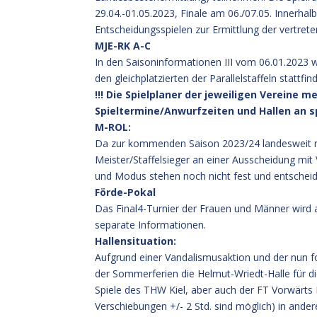
29.04.-01.05.2023, Finale am 06./07.05. Innerha
Entscheidungsspielen zur Ermittlung der vertr
MJE-RK A-C
In den Saisoninformationen III vom 06.01.2023 
den gleichplatzierten der Parallelstaffeln statt
!!! Die Spielplaner der jeweiligen Vereine me
Spieltermine/Anwurfzeiten und Hallen an s
M-ROL:
Da zur kommenden Saison 2023/24 landesweit nu
Meister/Staffelsieger an einer Ausscheidung mit
und Modus stehen noch nicht fest und entscheid
Förde-Pokal
Das Final4-Turnier der Frauen und Männer wird
separate Informationen.
Hallensituation:
Aufgrund einer Vandalismusaktion und der nun fo
der Sommerferien die Helmut-Wriedt-Halle für di
Spiele des THW Kiel, aber auch der FT Vorwärts K
Verschiebungen +/- 2 Std. sind möglich) in ande