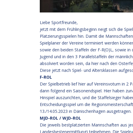
Liebe Sportfreunde,
jetzt mit dem Frühlingsbeginn neigt sich die Sp
Platzierungsspielen hin. Damit die Mannschafte
Spielplaner der Vereine terminiert werden könne
sowie den beiden Staffeln der F-R(O)L, sowie in
Jugend und in den 3 Parallelstaffeln der männli
absolviert worden sein, da hier nach den Osterfe
Diese jetzt nach Spiel- und Altersklassen aufgesch
F-ROL
Der Spielbetrieb lief hier auf Vereinsvotum in 2 P
dann folgend ein Saisonendspiel. Hier haben zun
Hinspiel auszurichten, und die Staffelsieger h
Entscheidungsspiel um die Regionsmeisterschaf
13./14.05.2023 in Dänischenhagen ausgetragen.
MJD-ROL / WJD-ROL
Die jeweils bestplatzierten Mannschaften aus je
Landesbestenermittlung) teilnehmen. Die Spielr