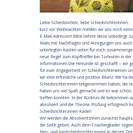
Liebe Schiedsrichter, liebe Schiedsrichterinnen,
kurz vor Weihnachten melden wir uns noch einma
E-Mail-Adressen! Bitte nehmt diese unbedingt zu
Mails mit Nachfragen und Anregungen uns auch w
unterlegten Kasten unten für euch zusammengefa
neue Regel zum Kopftreffer bei Torleuten in der 
Informationen.Die Hinrunde ist geschafft – wir 
für euer Engagement im Schiedsrichterwesen un
wir eine erfreuliche und positive Bilanz: Wir h
Schiedsrichter:innen teilgenommen haben, die nu
haben uns viel Spaß gemacht und es war schön, d
treffen konnten. In der Rückrun-de bekommen wi
absolviert und die Theorie-Prüfung erfolgreich
Schiedsrichter:innen-Kader!
Wir werden die Absolvent:innen zunächst haupts
die Seite geben. Auch dem Coachingkader sagen w
Neu- und Jungschiedsrichter:innen! In diesen Ze