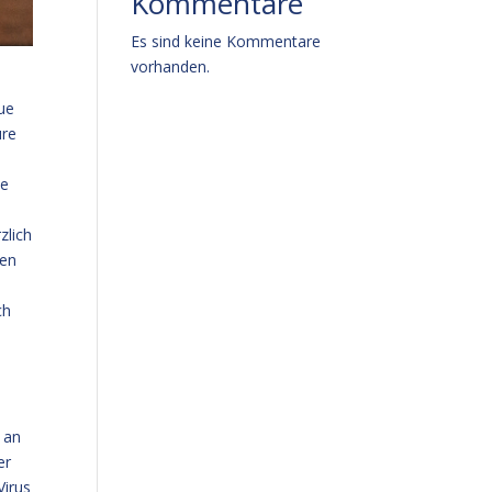
Kommentare
Es sind keine Kommentare
vorhanden.
ue
ure
ie
zlich
hen
ch
 an
er
Virus