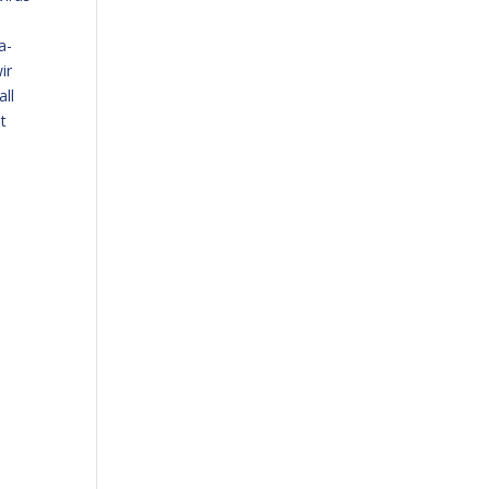
a-
ir
all
t